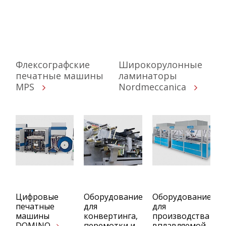
Флексографские
Широкорулонные
печатные машины
ламинаторы
MPS
Nordmeccanica
Цифровые
Оборудование
Оборудование
печатные
для
для
машины
конвертинга,
производства
DOMINO
перемотки и
вплавляемой