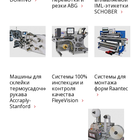
резки ABG
IML-этикетки
SCHOBER
Машины для
Системы 100%
Системы для
склейки
инспекции и
монтажа
термоусадочного
контроля
форм Raantec
рукава
качества
Accraply-
FleyeVision
Stanford