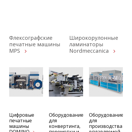
Флексографские
Широкорулонные
печатные машины
ламинаторы
MPS
Nordmeccanica
Цифровые
Оборудование
Оборудование
печатные
для
для
машины
конвертинга,
производства
DOMINO
перемотки и
вплавляемой