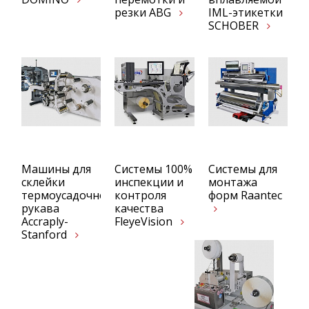
резки ABG
IML-этикетки
SCHOBER
Машины для
Системы 100%
Системы для
склейки
инспекции и
монтажа
термоусадочного
контроля
форм Raantec
рукава
качества
Accraply-
FleyeVision
Stanford